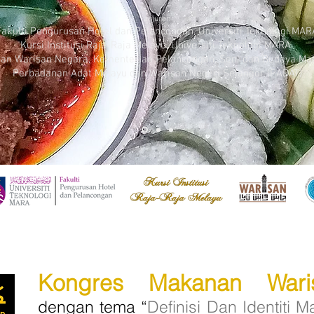
anjuran
Fakulti Pengurusan Hotel dan Pelancongan, Universiti Teknologi MAR
Kursi Institusi Raja-Raja Melayu, Universiti Teknologi MARA
tan Warisan Negara, Kementerian Pelancongan, Seni dan Budaya Mal
Perbadanan Adat Melayu dan Warisan Negeri Selangor (PADAT)
Kongres Makanan Wari
dengan tema “
Definisi Dan Identiti 