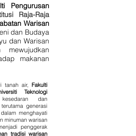
lti Pengurusan
titusi Raja-Raja
abatan Warisan
Seni dan Budaya
yu dan Warisan
m mewujudkan
hadap makanan
i tanah air,
Fakulti
ersiti Teknologi
kesedaran dan
 terutama generasi
 dalam menghayati
dan minuman warisan
menjadi penggerak
n tradisi warisan