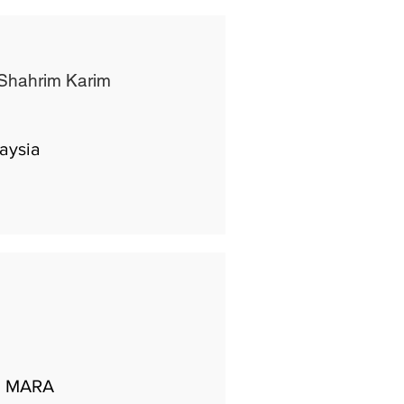
 Shahrim Karim
laysia
gi MARA