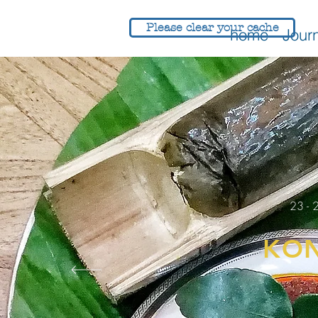
Please clear your cache
home
Jour
Home
About Us
23 - 
KO