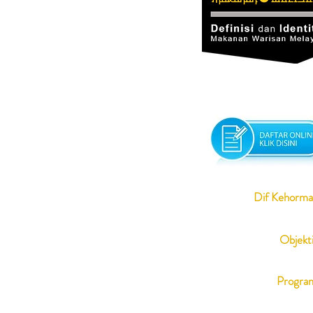
Dif Kehorma
Objekti
Progra