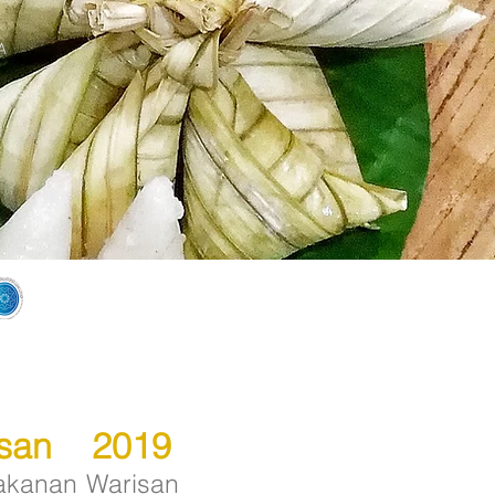
A
aysia
san 2019
Makanan Warisan