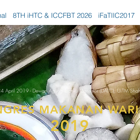
nal
8TH iHTC & ICCFBT 2026
iFaTIIC2017
Ethics
Issues
Editorial
Guidelines
24 April 2019 - Dewan Agung Tuanku Canselor (DATC), UiTM Sha
NGRES MAKANAN WARI
2019