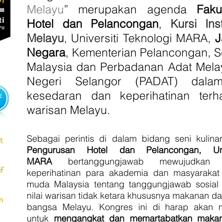
Melayu
” merupakan agenda
Faku
Hotel dan Pelancongan
,
Kursi Ins
Melayu
, Universiti Teknologi MARA,
J
Negara
, Kementerian Pelancongan, 
Malaysia
dan Perbadanan Adat Mela
Negeri Selangor (PADAT)
dala
kesedaran dan keperihatinan ter
warisan Melayu.
Sebagai perintis di dalam bidang seni kulinar
t
Pengurusan Hotel dan Pelancongan, Univ
MARA
bertanggungjawab mewujudkan 
f
keperihatinan para akademia dan masyarakat
muda Malaysia tentang tanggungjawab sosial
nilai warisan tidak ketara khususnya makanan 
m
bangsa Melayu. Kongres ini di harap akan 
untuk
mengangkat dan memartabatkan makana