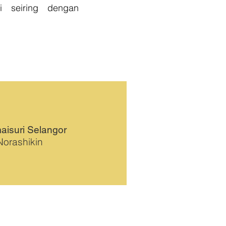
 seiring dengan
isuri Selangor
Norashikin