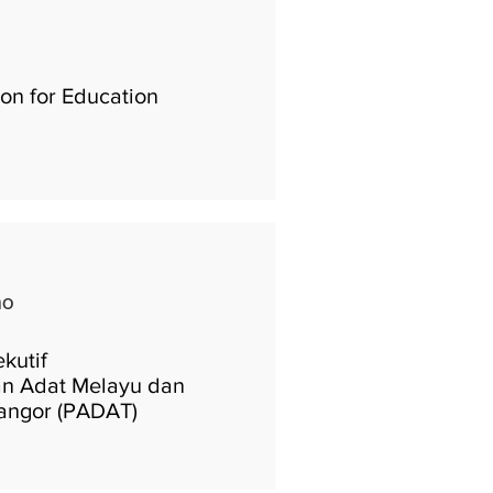
ion for Education
mo
kutif
n Adat Melayu dan
langor (PADAT)