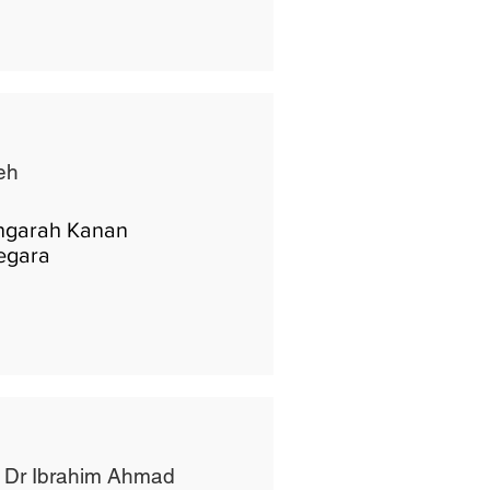
eh
ngarah Kanan
egara
k Dr Ibrahim Ahmad